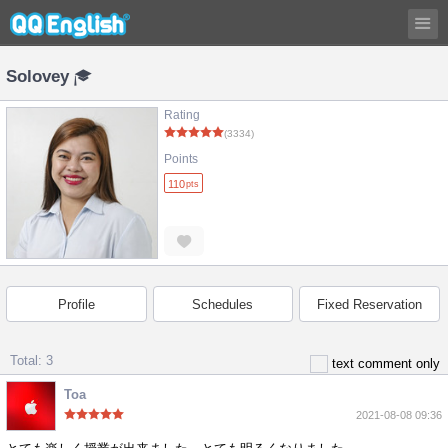
Solovey
Rating
(3334)
Points
110
pts
Profile
Schedules
Fixed Reservation
Total: 3
text comment only
Toa
2021-08-08 09:36